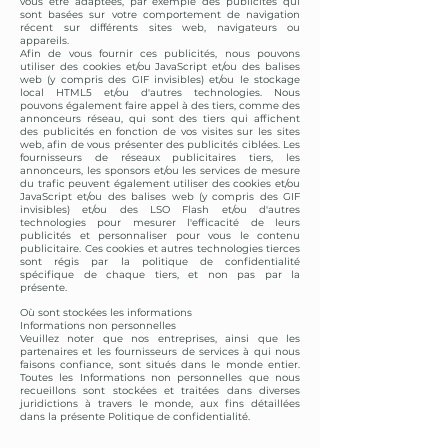
vous être adaptées, par exemple des publicités qui
sont basées sur votre comportement de navigation
récent sur différents sites web, navigateurs ou
appareils.
Afin de vous fournir ces publicités, nous pouvons
utiliser des cookies et/ou JavaScript et/ou des balises
web (y compris des GIF invisibles) et/ou le stockage
local HTML5 et/ou d'autres technologies. Nous
pouvons également faire appel à des tiers, comme des
annonceurs réseau, qui sont des tiers qui affichent
des publicités en fonction de vos visites sur les sites
web, afin de vous présenter des publicités ciblées. Les
fournisseurs de réseaux publicitaires tiers, les
annonceurs, les sponsors et/ou les services de mesure
du trafic peuvent également utiliser des cookies et/ou
JavaScript et/ou des balises web (y compris des GIF
invisibles) et/ou des LSO Flash et/ou d'autres
technologies pour mesurer l'efficacité de leurs
publicités et personnaliser pour vous le contenu
publicitaire. Ces cookies et autres technologies tierces
sont régis par la politique de confidentialité
spécifique de chaque tiers, et non pas par la
présente.
Où sont stockées les informations
Informations non personnelles
Veuillez noter que nos entreprises, ainsi que les
partenaires et les fournisseurs de services à qui nous
faisons confiance, sont situés dans le monde entier.
Toutes les Informations non personnelles que nous
recueillons sont stockées et traitées dans diverses
juridictions à travers le monde, aux fins détaillées
dans la présente Politique de confidentialité.