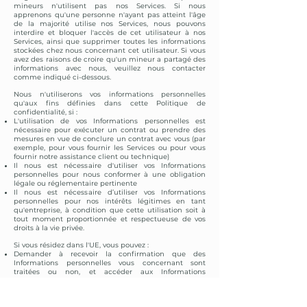
mineurs n'utilisent pas nos Services. Si nous
apprenons qu'une personne n'ayant pas atteint l'âge
de la majorité utilise nos Services, nous pouvons
interdire et bloquer l'accès de cet utilisateur à nos
Services, ainsi que supprimer toutes les informations
stockées chez nous concernant cet utilisateur. Si vous
avez des raisons de croire qu'un mineur a partagé des
informations avec nous, veuillez nous contacter
comme indiqué ci-dessous.
Nous n'utiliserons vos informations personnelles
qu'aux fins définies dans cette Politique de
confidentialité, si :
L'utilisation de vos Informations personnelles est
nécessaire pour exécuter un contrat ou prendre des
mesures en vue de conclure un contrat avec vous (par
exemple, pour vous fournir les Services ou pour vous
fournir notre assistance client ou technique)
Il nous est nécessaire d'utiliser vos Informations
personnelles pour nous conformer à une obligation
légale ou réglementaire pertinente
Il nous est nécessaire d’utiliser vos Informations
personnelles pour nos intérêts légitimes en tant
qu'entreprise, à condition que cette utilisation soit à
tout moment proportionnée et respectueuse de vos
droits à la vie privée.
Si vous résidez dans l'UE, vous pouvez :
Demander à recevoir la confirmation que des
Informations personnelles vous concernant sont
traitées ou non, et accéder aux Informations
personnelles que nous stockons vous concernant,
ainsi qu'à certaines informations supplémentaires
Demander à recevoir des Informations personnelles