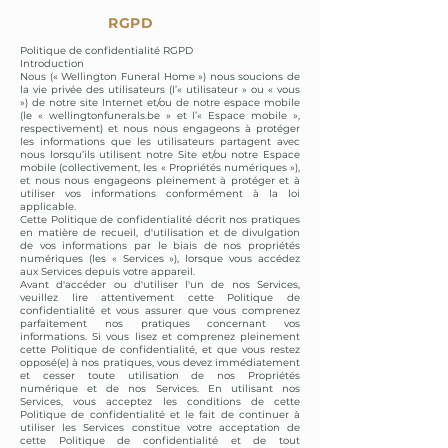
RGPD
Politique de confidentialité RGPD
Introduction
Nous (« Wellington Funeral Home ») nous soucions de
la vie privée des utilisateurs (l’« utilisateur » ou « vous
») de notre site Internet et/ou de notre espace mobile
(le « wellingtonfunerals.be » et l’« Espace mobile »,
respectivement) et nous nous engageons à protéger
les informations que les utilisateurs partagent avec
nous lorsqu’ils utilisent notre Site et/ou notre Espace
mobile (collectivement, les « Propriétés numériques »),
et nous nous engageons pleinement à protéger et à
utiliser vos informations conformément à la loi
applicable.
Cette Politique de confidentialité décrit nos pratiques
en matière de recueil, d'utilisation et de divulgation
de vos informations par le biais de nos propriétés
numériques (les « Services »), lorsque vous accédez
aux Services depuis votre appareil.
Avant d'accéder ou d'utiliser l'un de nos Services,
veuillez lire attentivement cette Politique de
confidentialité et vous assurer que vous comprenez
parfaitement nos pratiques concernant vos
informations. Si vous lisez et comprenez pleinement
cette Politique de confidentialité, et que vous restez
opposé(e) à nos pratiques, vous devez immédiatement
et cesser toute utilisation de nos Propriétés
numérique et de nos Services. En utilisant nos
Services, vous acceptez les conditions de cette
Politique de confidentialité et le fait de continuer à
utiliser les Services constitue votre acceptation de
cette Politique de confidentialité et de tout