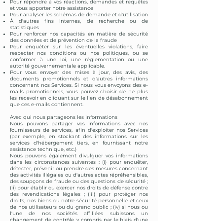
Pour répondre à vos réactions, demandes et requêtes
et vous apporter notre assistance
Pour analyser les schémas de demande et d'utilisation
À d'autres fins internes, de recherche ou de
statistiques
Pour renforcer nos capacités en matière de sécurité
des données et de prévention de la fraude
Pour enquêter sur les éventuelles violations, faire
respecter nos conditions ou nos politiques, ou se
conformer à une loi, une réglementation ou une
autorité gouvernementale applicable.
Pour vous envoyer des mises à jour, des avis, des
documents promotionnels et d'autres informations
concernant nos Services. Si nous vous envoyons des e-
mails promotionnels, vous pouvez choisir de ne plus
les recevoir en cliquant sur le lien de désabonnement
que ces e-mails contiennent.
Avec qui nous partageons les informations
Nous pouvons partager vos informations avec nos
fournisseurs de services, afin d'exploiter nos Services
(par exemple, en stockant des informations sur les
services d'hébergement tiers, en fournissant notre
assistance technique, etc.)
Nous pouvons également divulguer vos informations
dans les circonstances suivantes : (i) pour enquêter,
détecter, prévenir ou prendre des mesures concernant
des activités illégales ou d'autres actes répréhensibles,
des soupçons de fraude ou des questions de sécurité ;
(ii) pour établir ou exercer nos droits de défense contre
des revendications légales ; (iii) pour protéger nos
droits, nos biens ou notre sécurité personnelle et ceux
de nos utilisateurs ou du grand public ; (iv) si nous ou
l'une de nos sociétés affiliées subissons un
changement de contrôle, y compris par le biais d'une