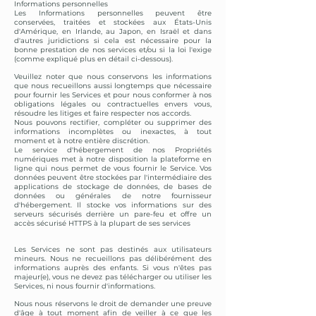
Informations personnelles
Les Informations personnelles peuvent être
conservées, traitées et stockées aux États-Unis
d'Amérique, en Irlande, au Japon, en Israël et dans
d'autres juridictions si cela est nécessaire pour la
bonne prestation de nos services et/ou si la loi l'exige
(comme expliqué plus en détail ci-dessous).
Veuillez noter que nous conservons les informations
que nous recueillons aussi longtemps que nécessaire
pour fournir les Services et pour nous conformer à nos
obligations légales ou contractuelles envers vous,
résoudre les litiges et faire respecter nos accords.
Nous pouvons rectifier, compléter ou supprimer des
informations incomplètes ou inexactes, à tout
moment et à notre entière discrétion.
Le service d'hébergement de nos Propriétés
numériques met à notre disposition la plateforme en
ligne qui nous permet de vous fournir le Service. Vos
données peuvent être stockées par l'intermédiaire des
applications de stockage de données, de bases de
données ou générales de notre fournisseur
d'hébergement. Il stocke vos informations sur des
serveurs sécurisés derrière un pare-feu et offre un
accès sécurisé HTTPS à la plupart de ses services
Les Services ne sont pas destinés aux utilisateurs
mineurs. Nous ne recueillons pas délibérément des
informations auprès des enfants. Si vous n'êtes pas
majeur(e), vous ne devez pas télécharger ou utiliser les
Services, ni nous fournir d'informations.
Nous nous réservons le droit de demander une preuve
d'âge à tout moment afin de veiller à ce que les