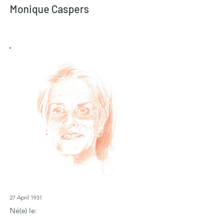
Monique Caspers
27 April 1931
Né(e) le: