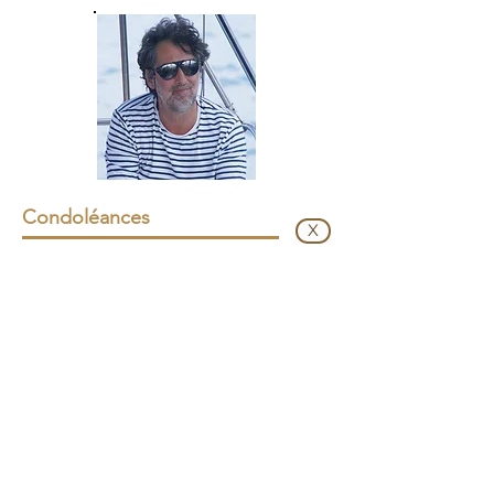
Condoléances
X