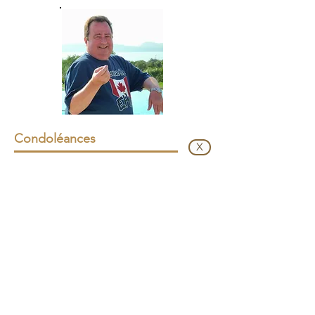
Condoléances
X