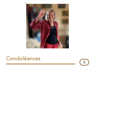
Condoléances
X