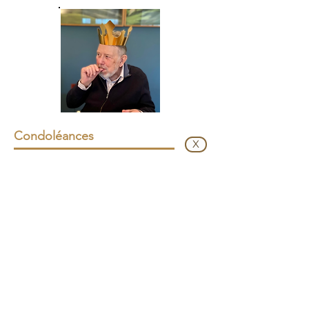
Condoléances
X