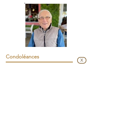
Condoléances
X