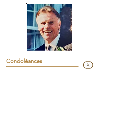
Condoléances
X