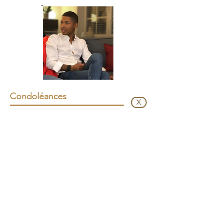
Condoléances
X